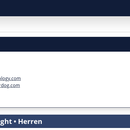
ology.com
rdog.com
ight • Herren