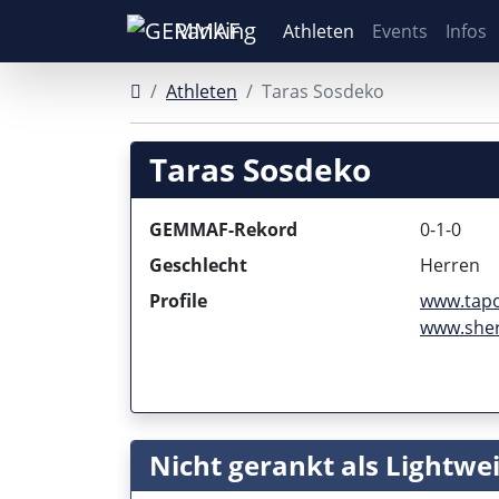
Ranking
Athleten
Events
Infos
Athleten
Taras Sosdeko
Taras Sosdeko
GEMMAF-Rekord
0-1-0
Geschlecht
Herren
Profile
www.tap
www.she
Nicht gerankt als Lightwe