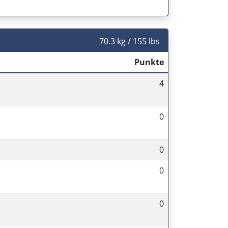
70.3 kg / 155 lbs
Punkte
4
0
0
0
0