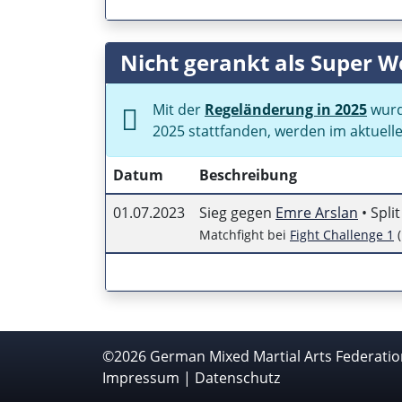
Nicht gerankt als Super W
Mit der
Regeländerung in 2025
wurd
2025 stattfanden, werden im aktuell
Datum
Beschreibung
01.07.2023
Sieg gegen
Emre Arslan
• Spli
Matchfight bei
Fight Challenge 1
(
©2026 German Mixed Martial Arts Federation
Impressum
|
Datenschutz