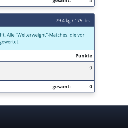
gesamt:
4
79.4 kg / 175 lbs
ft. Alle
Welterweight
-Matches, die vor
gewertet.
Punkte
0
gesamt:
0