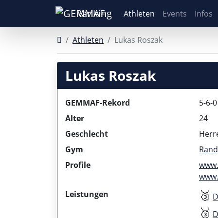
Ranking
Athleten
Events
Infos
Athleten
Lukas Roszak
Lukas Roszak
GEMMAF-Rekord
5-6-0
Alter
24
Geschlecht
Herr
Gym
Rand
Profile
www.
www.
🥉
Leistungen
D
🥉
D