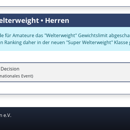
elterweight • Herren
e für Amateure das
Welterweight
Gewichtslimit abgeschaf
en Ranking daher in der neuen
Super Welterweight
Klasse 
t Decision
nationales Event)
 e.V.